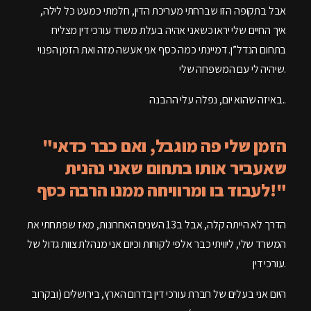
אבל בתקופה הזו שברחתי מעריכת הדין, חלמתי כמעט כל לילה,
איך החיים שלי יראו כשאני אהיה בעלת משרד עורכי דין מצליח
בתחום הנדל”ן. דמיינתי כמה כסף אני אעשה מזה ואת הזמן הפנוי
שיהיה לי עם המשפחה שלי.
באיזה שהוא יום, נפלה עלי ההבנה..
"הזמן שלי פה מוגבל, ואם כבר כדאי
שאעביר אותו בתחום שאני נהנית
לעבוד בו ומרוויחה ממנו הרבה כסף!"
הדרך לא הייתה קלה, אבל ב13 השנים האחרונות, מאז שפתחתי את
המשרד שלי, ליוויתי כבר אלפי לקוחות וכיום אני מנהלת צוות גדול של
עורכי דין.
היום אני בעלים של חברת עורכי דין בדרום הארץ, בירושלים (ובקרוב