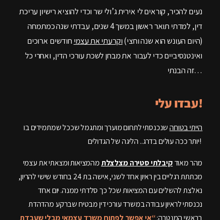
נעים להכיר, קוראים לי אירית ג’ולי שר וכדי להוציא רישיון עריכת
דין, למדתי תואר ראשון במשך 4 שנים, עבדתי שנה כמתמחה
(היום העונש הוא שנה וחצי)
וקרעתי את עצמי
חודשים ארוכים
ואינטנסיביים כדי לעבור את מבחן לשכת עורכי הדין, ואחרי כל
זה הבנתי…
עבדו עלי!
הייתי בטוחה
שנכנסתי לתחום מוערך ומתגמל שככל שמתמידים בו
יותר ככה עולים בדרג.. הליגה של הגדולים!
מהר מאוד
קיבלתי סטירה מצלצלת
מהמציאות ומצאתי את עצמי
מכתתת רגליים בין ראיון אחד לשני, אישה בת 24 בחודש שישי להריון,
נאלצת להשלים עם המציאות שכל כך סלדתי ממנה. יום אחד
נכנסתי לראיון עבודה במשרד עורכי דין מבטיח שברקע מהדהדת
בראשי המנטרה:
“אי אפשר לפתוח משרד עצמאי מבלי שעבדת